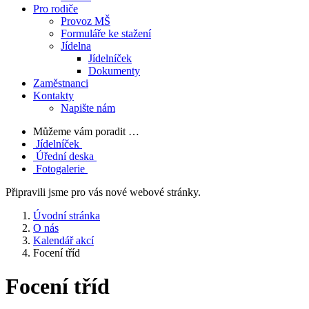
Pro rodiče
Provoz MŠ
Formuláře ke stažení
Jídelna
Jídelníček
Dokumenty
Zaměstnanci
Kontakty
Napište nám
Můžeme vám poradit …
Jídelníček
Úřední deska
Fotogalerie
Připravili jsme pro vás nové webové stránky.
Úvodní stránka
O nás
Kalendář akcí
Focení tříd
Focení tříd