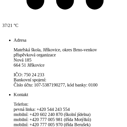
37/21 °C
Adresa
Mateřská škola, Jiříkovice, okres Brno-venkov
příspěvková organizace
Nová 185
664 51 Jiříkovice
IČO: 750 24 233
Bankovní spojení:
Číslo účtu: 107-5387190277, kód banky: 0100
Kontakt
Telefon:
pevná linka: +420 544 243 554
mobilní: +420 602 240 870 (školní jídelna)
mobilní: +420 777 005 981 (třída Motýlků)
mobilní: +420 777 005 970 (třída Berušek)