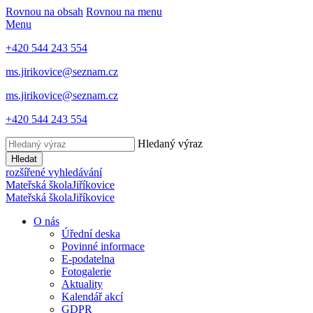
Rovnou na obsah
Rovnou na menu
Menu
+420 544 243 554
ms.jirikovice@seznam.cz
ms.jirikovice@seznam.cz
+420 544 243 554
Hledaný výraz
Hledat
rozšířené vyhledávání
Mateřská škola
Jiříkovice
Mateřská škola
Jiříkovice
O nás
Úřední deska
Povinné informace
E-podatelna
Fotogalerie
Aktuality
Kalendář akcí
GDPR