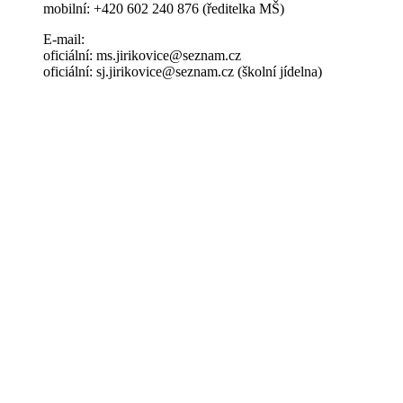
mobilní: +420 602 240 876 (ředitelka MŠ)
E-mail:
oficiální: ms.jirikovice@seznam.cz
oficiální: sj.jirikovice@seznam.cz (školní jídelna)