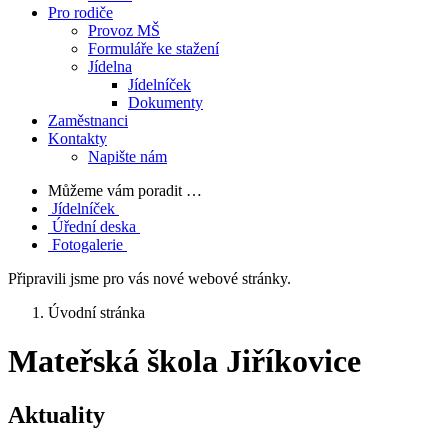
Pro rodiče
Provoz MŠ
Formuláře ke stažení
Jídelna
Jídelníček
Dokumenty
Zaměstnanci
Kontakty
Napište nám
Můžeme vám poradit …
Jídelníček
Úřední deska
Fotogalerie
Připravili jsme pro vás nové webové stránky.
Úvodní stránka
Mateřská škola Jiříkovice
Aktuality