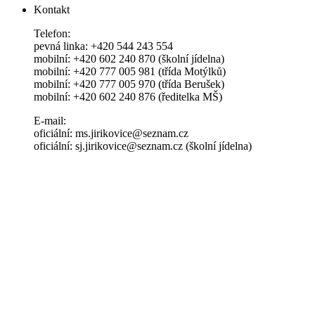
Kontakt
Telefon:
pevná linka: +420 544 243 554
mobilní: +420 602 240 870 (školní jídelna)
mobilní: +420 777 005 981 (třída Motýlků)
mobilní: +420 777 005 970 (třída Berušek)
mobilní: +420 602 240 876 (ředitelka MŠ)
E-mail:
oficiální: ms.jirikovice@seznam.cz
oficiální: sj.jirikovice@seznam.cz (školní jídelna)