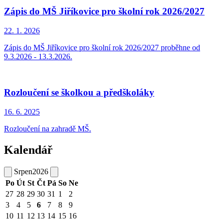
Zápis do MŠ Jiříkovice pro školní rok 2026/2027
22. 1.
2026
Zápis do MŠ Jiříkovice pro školní rok 2026/2027 proběhne od
9.3.2026 - 13.3.2026.
Rozloučení se školkou a předškoláky
16. 6.
2025
Rozloučení na zahradě MŠ.
Kalendář
Srpen
2026
Po
Út
St
Čt
Pá
So
Ne
27
28
29
30
31
1
2
3
4
5
6
7
8
9
10
11
12
13
14
15
16