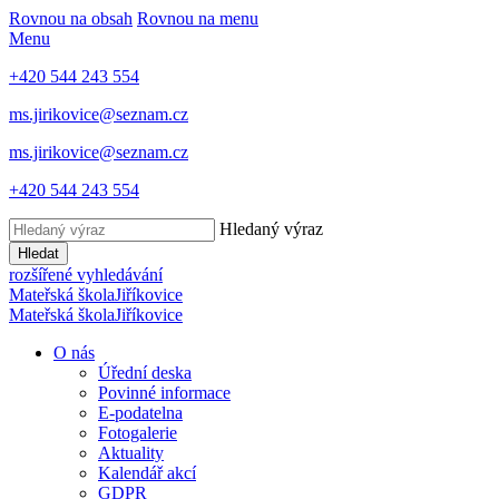
Rovnou na obsah
Rovnou na menu
Menu
+420 544 243 554
ms.jirikovice@seznam.cz
ms.jirikovice@seznam.cz
+420 544 243 554
Hledaný výraz
Hledat
rozšířené vyhledávání
Mateřská škola
Jiříkovice
Mateřská škola
Jiříkovice
O nás
Úřední deska
Povinné informace
E-podatelna
Fotogalerie
Aktuality
Kalendář akcí
GDPR