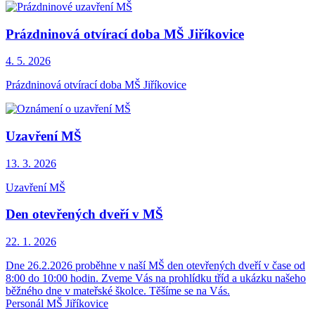
Prázdninová otvírací doba MŠ Jiříkovice
4. 5.
2026
Prázdninová otvírací doba MŠ Jiříkovice
Uzavření MŠ
13. 3.
2026
Uzavření MŠ
Den otevřených dveří v MŠ
22. 1.
2026
Dne 26.2.2026 proběhne v naší MŠ den otevřených dveří v čase od
8:00 do 10:00 hodin. Zveme Vás na prohlídku tříd a ukázku našeho
běžného dne v mateřské školce. Těšíme se na Vás.
Personál MŠ Jiříkovice