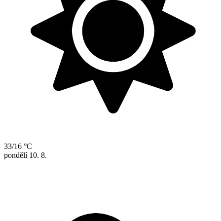
33/16 °C
pondělí
10. 8.