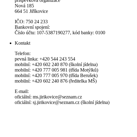
příspěvková organizace
Nová 185
664 51 Jiříkovice
IČO: 750 24 233
Bankovní spojení:
Číslo účtu: 107-5387190277, kód banky: 0100
Kontakt
Telefon:
pevná linka: +420 544 243 554
mobilní: +420 602 240 870 (školní jídelna)
mobilní: +420 777 005 981 (třída Motýlků)
mobilní: +420 777 005 970 (třída Berušek)
mobilní: +420 602 240 876 (ředitelka MŠ)
E-mail:
oficiální: ms.jirikovice@seznam.cz
oficiální: sj.jirikovice@seznam.cz (školní jídelna)