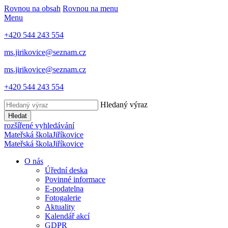
Rovnou na obsah
Rovnou na menu
Menu
+420 544 243 554
ms.jirikovice@seznam.cz
ms.jirikovice@seznam.cz
+420 544 243 554
Hledaný výraz
Hledat
rozšířené vyhledávání
Mateřská škola
Jiříkovice
Mateřská škola
Jiříkovice
O nás
Úřední deska
Povinné informace
E-podatelna
Fotogalerie
Aktuality
Kalendář akcí
GDPR