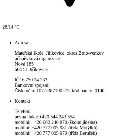
28/14 °C
Adresa
Mateřská škola, Jiříkovice, okres Brno-venkov
příspěvková organizace
Nová 185
664 51 Jiříkovice
IČO: 750 24 233
Bankovní spojení:
Číslo účtu: 107-5387190277, kód banky: 0100
Kontakt
Telefon:
pevná linka: +420 544 243 554
mobilní: +420 602 240 870 (školní jídelna)
mobilní: +420 777 005 981 (třída Motýlků)
mobilní: +420 777 005 970 (třída Berušek)