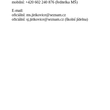
mobilní: +420 602 240 876 (ředitelka MŠ)
E-mail:
oficiální: ms.jirikovice@seznam.cz
oficiální: sj.jirikovice@seznam.cz (školní jídelna)