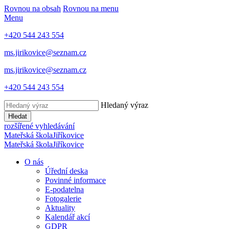
Rovnou na obsah
Rovnou na menu
Menu
+420 544 243 554
ms.jirikovice@seznam.cz
ms.jirikovice@seznam.cz
+420 544 243 554
Hledaný výraz
Hledat
rozšířené vyhledávání
Mateřská škola
Jiříkovice
Mateřská škola
Jiříkovice
O nás
Úřední deska
Povinné informace
E-podatelna
Fotogalerie
Aktuality
Kalendář akcí
GDPR