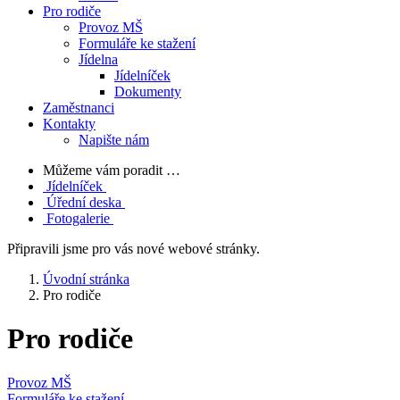
Pro rodiče
Provoz MŠ
Formuláře ke stažení
Jídelna
Jídelníček
Dokumenty
Zaměstnanci
Kontakty
Napište nám
Můžeme vám poradit …
Jídelníček
Úřední deska
Fotogalerie
Připravili jsme pro vás nové webové stránky.
Úvodní stránka
Pro rodiče
Pro rodiče
Provoz MŠ
Formuláře ke stažení