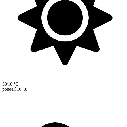
33/16 °C
pondělí
10. 8.