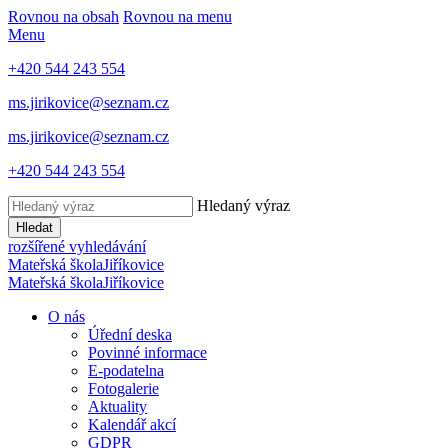
Rovnou na obsah
Rovnou na menu
Menu
+420 544 243 554
ms.jirikovice@seznam.cz
ms.jirikovice@seznam.cz
+420 544 243 554
Hledaný výraz
Hledat
rozšířené vyhledávání
Mateřská škola
Jiříkovice
Mateřská škola
Jiříkovice
O nás
Úřední deska
Povinné informace
E-podatelna
Fotogalerie
Aktuality
Kalendář akcí
GDPR