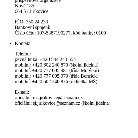
příspěvková organizace
Nová 185
664 51 Jiříkovice
IČO: 750 24 233
Bankovní spojení:
Číslo účtu: 107-5387190277, kód banky: 0100
Kontakt
Telefon:
pevná linka: +420 544 243 554
mobilní: +420 602 240 870 (školní jídelna)
mobilní: +420 777 005 981 (třída Motýlků)
mobilní: +420 777 005 970 (třída Berušek)
mobilní: +420 602 240 876 (ředitelka MŠ)
E-mail:
oficiální: ms.jirikovice@seznam.cz
oficiální: sj.jirikovice@seznam.cz (školní jídelna)