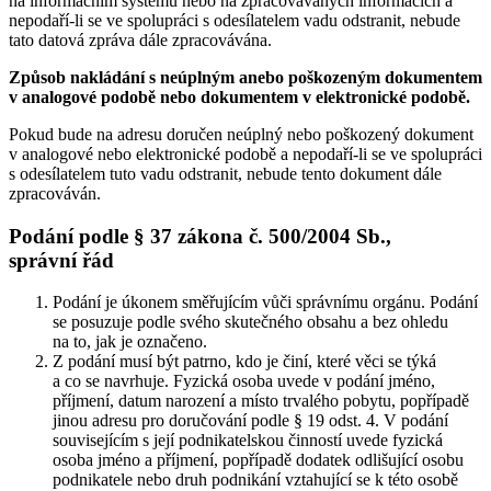
na informačním systému nebo na zpracovávaných informacích a
nepodaří-li se ve spolupráci s odesílatelem vadu odstranit, nebude
tato datová zpráva dále zpracovávána.
Způsob nakládání s neúplným anebo poškozeným dokumentem
v analogové podobě nebo dokumentem v elektronické podobě.
Pokud bude na adresu doručen neúplný nebo poškozený dokument
v analogové nebo elektronické podobě a nepodaří-li se ve spolupráci
s odesílatelem tuto vadu odstranit, nebude tento dokument dále
zpracováván.
Podání podle § 37 zákona č. 500/2004 Sb.,
správní řád
Podání je úkonem směřujícím vůči správnímu orgánu. Podání
se posuzuje podle svého skutečného obsahu a bez ohledu
na to, jak je označeno.
Z podání musí být patrno, kdo je činí, které věci se týká
a co se navrhuje. Fyzická osoba uvede v podání jméno,
příjmení, datum narození a místo trvalého pobytu, popřípadě
jinou adresu pro doručování podle § 19 odst. 4. V podání
souvisejícím s její podnikatelskou činností uvede fyzická
osoba jméno a příjmení, popřípadě dodatek odlišující osobu
podnikatele nebo druh podnikání vztahující se k této osobě