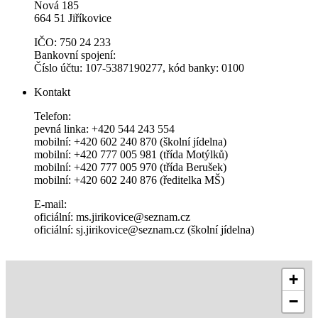
Nová 185
664 51 Jiříkovice
IČO: 750 24 233
Bankovní spojení:
Číslo účtu: 107-5387190277, kód banky: 0100
Kontakt
Telefon:
pevná linka: +420 544 243 554
mobilní: +420 602 240 870 (školní jídelna)
mobilní: +420 777 005 981 (třída Motýlků)
mobilní: +420 777 005 970 (třída Berušek)
mobilní: +420 602 240 876 (ředitelka MŠ)
E-mail:
oficiální: ms.jirikovice@seznam.cz
oficiální: sj.jirikovice@seznam.cz (školní jídelna)
+
−