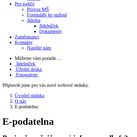
Pro rodiče
Provoz MŠ
Formuláře ke stažení
Jídelna
Jídelníček
Dokumenty
Zaměstnanci
Kontakty
Napište nám
Můžeme vám poradit …
Jídelníček
Úřední deska
Fotogalerie
Připravili jsme pro vás nové webové stránky.
Úvodní stránka
O nás
E-podatelna
E-podatelna