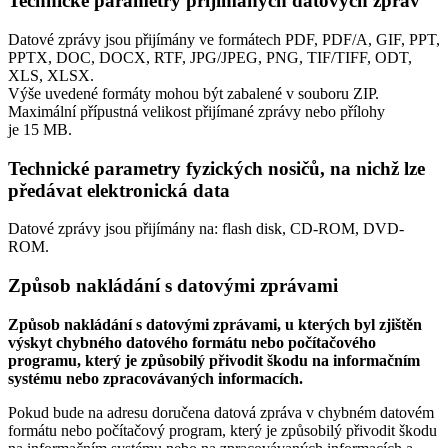
Technické parametry přijímaných datových zpráv
Datové zprávy jsou přijímány ve formátech
PDF, PDF/A, GIF, PPT,
PPTX, DOC, DOCX, RTF, JPG/JPEG, PNG, TIF/TIFF, ODT,
XLS, XLSX.
Výše uvedené formáty mohou být zabalené v souboru ZIP.
Maximální přípustná velikost přijímané zprávy nebo přílohy
je
15 MB
.
Technické parametry fyzických nosičů, na nichž lze
předávat elektronická data
Datové zprávy jsou přijímány na:
flash disk, CD-ROM, DVD-
ROM.
Způsob nakládání s datovými zprávami
Způsob nakládání s datovými zprávami, u kterých byl zjištěn
výskyt chybného datového formátu nebo počítačového
programu, který je způsobilý přivodit škodu na informačním
systému nebo zpracovávaných informacích.
Pokud bude na adresu doručena datová zpráva v chybném datovém
formátu nebo počítačový program, který je způsobilý přivodit škodu