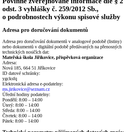
Povinně zveřejňované informace dle § 2
odst. 3 vyhlášky č. 259/2012 Sb.,
o podrobnostech výkonu spisové služby
Adresa pro doručování dokumentů
Adresa pro doručování dokumentů v analogové podobě (listiny)
nebo dokumentů v digitální podobě předávaných na přenosných
technických nosičích dat:
Mateřská škola Jiříkovice, příspěvková organizace
Adresa:
Nová 185, 664 51 Jiříkovice
ID datové schránky:
ygcksfq
Elektronická adresa e‑podatelny:
ms.jirikovice@seznam.cz
Úřední hodiny podatelny:
Pondělí: 8:00 – 14:00
Úterý: 8:00 – 14:00
Středa: 8:00 – 14:00
Čtvrtek: 8:00 – 14:00
Pátek: 8:00 – 14:00