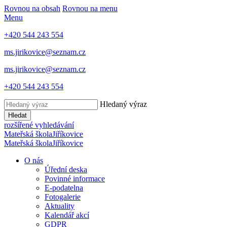
Rovnou na obsah
Rovnou na menu
Menu
+420 544 243 554
ms.jirikovice@seznam.cz
ms.jirikovice@seznam.cz
+420 544 243 554
Hledaný výraz
Hledat
rozšířené vyhledávání
Mateřská škola
Jiříkovice
Mateřská škola
Jiříkovice
O nás
Úřední deska
Povinné informace
E-podatelna
Fotogalerie
Aktuality
Kalendář akcí
GDPR