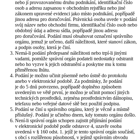
nebo jí provozovanému druhu podnikání, identifikační číslo
osob a adresu zapsanou v obchodním rejstříku nebo jiné
zákonem upravené evidenci jako místo podnikání, popřípadě
jinou adresu pro doručování. Právnická osoba uvede v podání
svůj název nebo obchodní firmu, identifikační číslo osob nebo
obdobný údaj a adresu sídla, popřípadě jinou adresu
pro doručování. Podání musí obsahovat označení správního
orgánu, jemuž je určeno, další náležitosti, které stanoví zákon,
a podpis osoby, která je činí.
Nemá-li podání předepsané náležitosti nebo trpí-li jinými
vadami, pomůže správní orgán podateli nedostatky odstranit
nebo ho vyzve k jejich odstranění a poskytne mu k tomu
přiměřenou lhůtu.
Podání je možno učinit písemně nebo ústně do protokolu
anebo v elektronické podobě. Za podmínky, že podání
je do 5 dnů potvrzeno, popřípadě doplněno způsobem
uvedeným ve větě první, je možno je učinit pomocí jiných
technických prostředků, zejména prostřednictvím dálnopisu,
telefaxu nebo veřejné datové sítě bez použití podpisu.
Podání se činí u správního orgánu, který je věcně a místně
příslušný. Podání je učiněno dnem, kdy tomuto orgánu došlo.
Není-li správní orgán schopen zajistit přijímání podání
v elektronické podobě podle odstavce 4, uzavře osoba
uvedená v § 160 odst. 1. jejíž je tento správní orgán součástí,
s obcí s rozšířenou působností, v jejímž správním obvodu