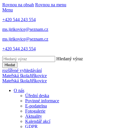
Rovnou na obsah
Rovnou na menu
Menu
+420 544 243 554
ms.jirikovice@seznam.cz
ms.jirikovice@seznam.cz
+420 544 243 554
Hledaný výraz
Hledat
rozšířené vyhledávání
Mateřská škola
Jiříkovice
Mateřská škola
Jiříkovice
O nás
Úřední deska
Povinné informace
E-podatelna
Fotogalerie
Aktuality
Kalendář akcí
GDPR