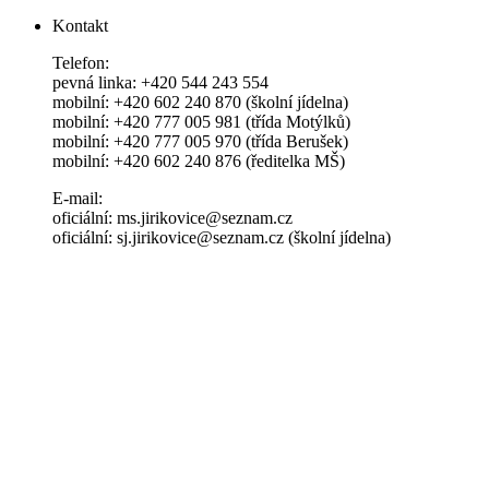
Kontakt
Telefon:
pevná linka: +420 544 243 554
mobilní: +420 602 240 870 (školní jídelna)
mobilní: +420 777 005 981 (třída Motýlků)
mobilní: +420 777 005 970 (třída Berušek)
mobilní: +420 602 240 876 (ředitelka MŠ)
E-mail:
oficiální: ms.jirikovice@seznam.cz
oficiální: sj.jirikovice@seznam.cz (školní jídelna)