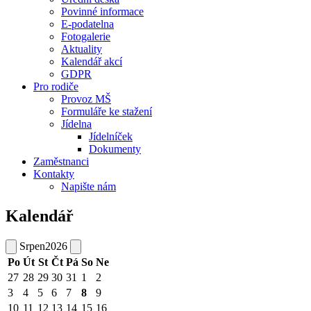
Povinné informace
E-podatelna
Fotogalerie
Aktuality
Kalendář akcí
GDPR
Pro rodiče
Provoz MŠ
Formuláře ke stažení
Jídelna
Jídelníček
Dokumenty
Zaměstnanci
Kontakty
Napište nám
Kalendář
Srpen
2026
Po
Út
St
Čt
Pá
So
Ne
27
28
29
30
31
1
2
3
4
5
6
7
8
9
10
11
12
13
14
15
16