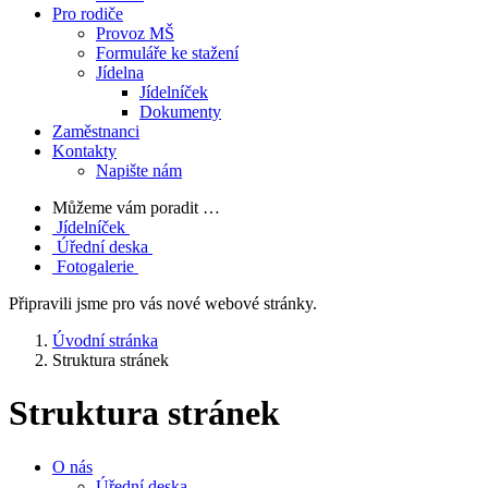
Pro rodiče
Provoz MŠ
Formuláře ke stažení
Jídelna
Jídelníček
Dokumenty
Zaměstnanci
Kontakty
Napište nám
Můžeme vám poradit …
Jídelníček
Úřední deska
Fotogalerie
Připravili jsme pro vás nové webové stránky.
Úvodní stránka
Struktura stránek
Struktura stránek
O nás
Úřední deska